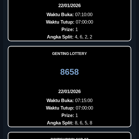
22/01/2026
Waktu Buka:
07:10:00
Waktu Tutup:
07:00:00
Prize:
1
Angka Split:
4, 6, 2, 2
GENTING LOTTERY
8658
22/01/2026
Waktu Buka:
07:15:00
Waktu Tutup:
07:00:00
Prize:
1
Angka Split:
8, 6, 5, 8