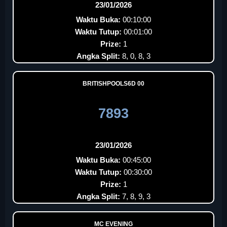
23/01/2026
Waktu Buka:
00:10:00
Waktu Tutup:
00:01:00
Prize:
1
Angka Split:
8, 0, 8, 3
BRITISHPOOLS6D 00
7893
23/01/2026
Waktu Buka:
00:45:00
Waktu Tutup:
00:30:00
Prize:
1
Angka Split:
7, 8, 9, 3
MC EVENING