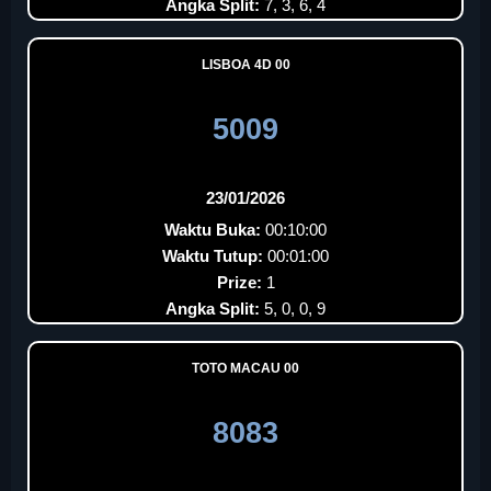
Angka Split:
7, 3, 6, 4
LISBOA 4D 00
5009
23/01/2026
Waktu Buka:
00:10:00
Waktu Tutup:
00:01:00
Prize:
1
Angka Split:
5, 0, 0, 9
TOTO MACAU 00
8083