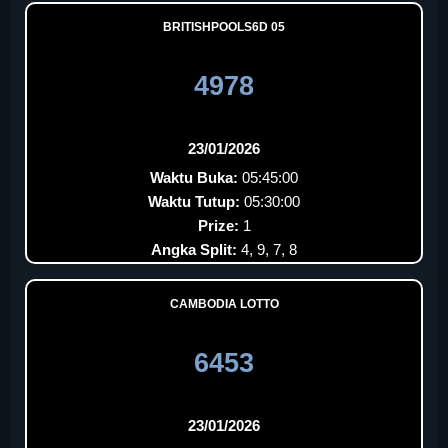
BRITISHPOOLS6D 05
4978
23/01/2026
Waktu Buka:
05:45:00
Waktu Tutup:
05:30:00
Prize:
1
Angka Split:
4, 9, 7, 8
CAMBODIA LOTTO
6453
23/01/2026