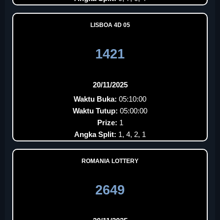
LISBOA 4D 05
1421
20/11/2025
Waktu Buka:
05:10:00
Waktu Tutup:
05:00:00
Prize:
1
Angka Split:
1, 4, 2, 1
ROMANIA LOTTERY
2649