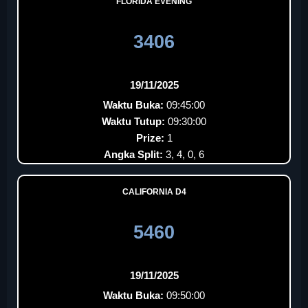
FLORIDA EVENING
3406
19/11/2025
Waktu Buka:
09:45:00
Waktu Tutup:
09:30:00
Prize:
1
Angka Split:
3, 4, 0, 6
CALIFORNIA D4
5460
19/11/2025
Waktu Buka:
09:50:00