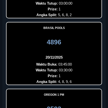
Waktu Tutup:
03:00:00
Prize:
1
Angka Split:
5, 6, 8, 2
BRASIL POOLS
4896
20/11/2025
Waktu Buka:
03:45:00
Waktu Tutup:
03:30:00
Prize:
1
Angka Split:
4, 8, 9, 6
OREGON 1 PM