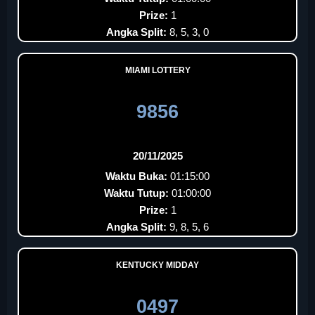
Prize:
1
Angka Split:
8, 5, 3, 0
MIAMI LOTTERY
9856
20/11/2025
Waktu Buka:
01:15:00
Waktu Tutup:
01:00:00
Prize:
1
Angka Split:
9, 8, 5, 6
KENTUCKY MIDDAY
0497