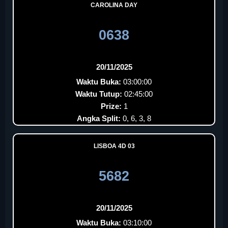
CAROLINA DAY
0638
20/11/2025
Waktu Buka:
03:00:00
Waktu Tutup:
02:45:00
Prize:
1
Angka Split:
0, 6, 3, 8
LISBOA 4D 03
5682
20/11/2025
Waktu Buka:
03:10:00