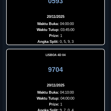
0593
20/11/2025
Waktu Buka:
04:00:00
Waktu Tutup:
03:45:00
Prize:
1
Angka Split:
0, 5, 9, 3
LISBOA 4D 04
9704
20/11/2025
Waktu Buka:
04:10:00
Waktu Tutup:
04:00:00
Prize:
1
Angka Split:
9, 7, 0, 4