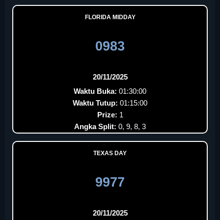
FLORIDA MIDDAY
0983
20/11/2025
Waktu Buka:
01:30:00
Waktu Tutup:
01:15:00
Prize:
1
Angka Split:
0, 9, 8, 3
TEXAS DAY
9977
20/11/2025