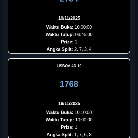
19/11/2025
Waktu Buka:
10:00:00
Waktu Tutup:
09:45:00
Prize:
1
Angka Split:
2, 7, 3, 4
LISBOA 4D 10
1768
19/11/2025
Waktu Buka:
10:10:00
Waktu Tutup:
10:00:00
Prize:
1
Angka Split:
1, 7, 6, 8