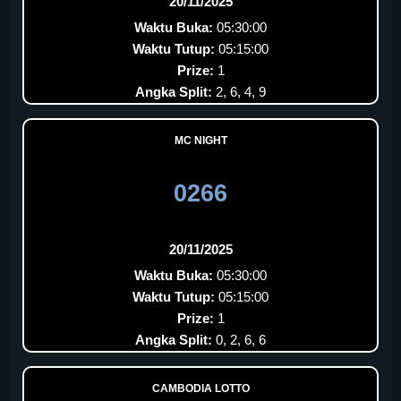
20/11/2025
Waktu Buka:
05:30:00
Waktu Tutup:
05:15:00
Prize:
1
Angka Split:
2, 6, 4, 9
MC NIGHT
0266
20/11/2025
Waktu Buka:
05:30:00
Waktu Tutup:
05:15:00
Prize:
1
Angka Split:
0, 2, 6, 6
CAMBODIA LOTTO