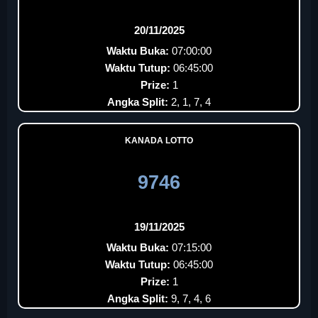
20/11/2025
Waktu Buka:
07:00:00
Waktu Tutup:
06:45:00
Prize:
1
Angka Split:
2, 1, 7, 4
KANADA LOTTO
9746
19/11/2025
Waktu Buka:
07:15:00
Waktu Tutup:
06:45:00
Prize:
1
Angka Split:
9, 7, 4, 6