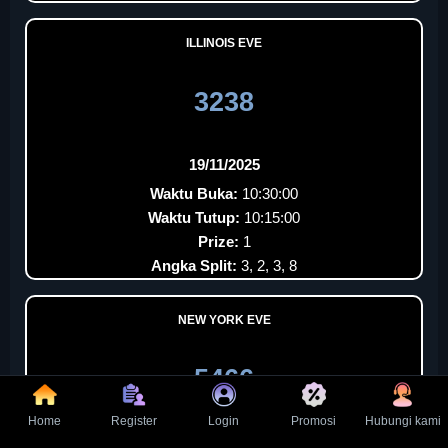
ILLINOIS EVE
3238
19/11/2025
Waktu Buka:
10:30:00
Waktu Tutup:
10:15:00
Prize:
1
Angka Split:
3, 2, 3, 8
NEW YORK EVE
5466
Home
Register
Login
Promosi
Hubungi kami
19/11/2025