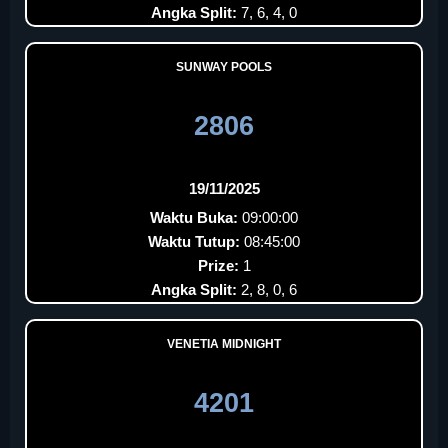
Angka Split:
7, 6, 4, 0
SUNWAY POOLS
2806
19/11/2025
Waktu Buka:
09:00:00
Waktu Tutup:
08:45:00
Prize:
1
Angka Split:
2, 8, 0, 6
VENETIA MIDNIGHT
4201