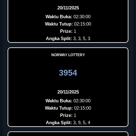
20/11/2025
Waktu Buka:
02:30:00
Waktu Tutup:
02:15:00
Prize:
1
Angka Split:
3, 3, 5, 3
NORWAY LOTTERY
3954
20/11/2025
Waktu Buka:
02:30:00
Waktu Tutup:
02:15:00
Prize:
1
Angka Split:
3, 9, 5, 4