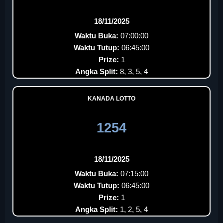
18/11/2025
Waktu Buka:
07:00:00
Waktu Tutup:
06:45:00
Prize:
1
Angka Split:
8, 3, 5, 4
KANADA LOTTO
1254
18/11/2025
Waktu Buka:
07:15:00
Waktu Tutup:
06:45:00
Prize:
1
Angka Split:
1, 2, 5, 4