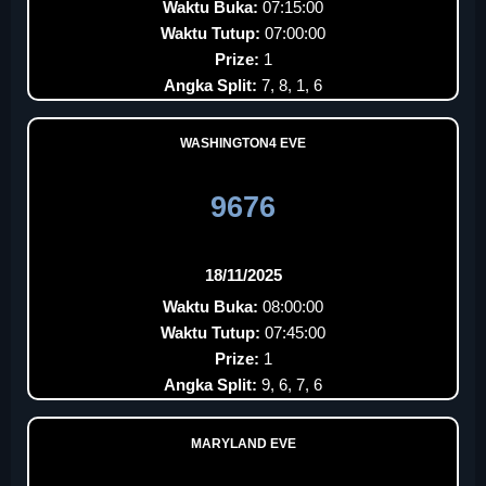
Waktu Buka:
07:15:00
Waktu Tutup:
07:00:00
Prize:
1
Angka Split:
7, 8, 1, 6
WASHINGTON4 EVE
9676
18/11/2025
Waktu Buka:
08:00:00
Waktu Tutup:
07:45:00
Prize:
1
Angka Split:
9, 6, 7, 6
MARYLAND EVE