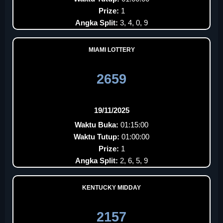
Prize:
1
Angka Split:
3, 4, 0, 9
MIAMI LOTTERY
2659
19/11/2025
Waktu Buka:
01:15:00
Waktu Tutup:
01:00:00
Prize:
1
Angka Split:
2, 6, 5, 9
KENTUCKY MIDDAY
2157