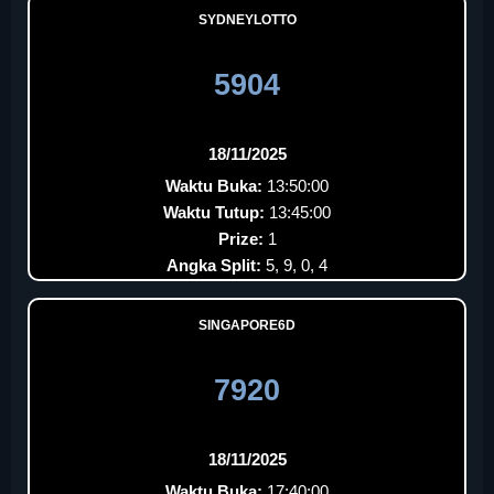
SYDNEYLOTTO
5904
18/11/2025
Waktu Buka:
13:50:00
Waktu Tutup:
13:45:00
Prize:
1
Angka Split:
5, 9, 0, 4
SINGAPORE6D
7920
18/11/2025
Waktu Buka:
17:40:00