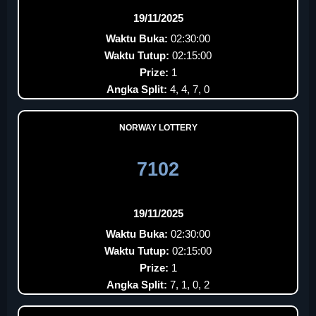
19/11/2025
Waktu Buka:
02:30:00
Waktu Tutup:
02:15:00
Prize:
1
Angka Split:
4, 4, 7, 0
NORWAY LOTTERY
7102
19/11/2025
Waktu Buka:
02:30:00
Waktu Tutup:
02:15:00
Prize:
1
Angka Split:
7, 1, 0, 2