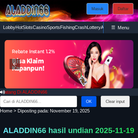
Masuk
Daftar
Lobby
Hot
Slots
Casino
Sports
Fishing
Crash
Lottery
Ayam
☰
Poker
Esport
Menu
ng Di ALADDIN66
Search
Clear input
for:
Home
>
Diposting pada: November 19, 2025
ALADDIN66 hasil undian 2025-11-19