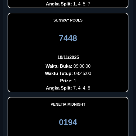
Angka Split:
1, 4, 5, 7
SUNWAY POOLS
7448
18/11/2025
Waktu Buka:
09:00:00
Waktu Tutup:
08:45:00
Prize:
1
Angka Split:
7, 4, 4, 8
VENETIA MIDNIGHT
0194