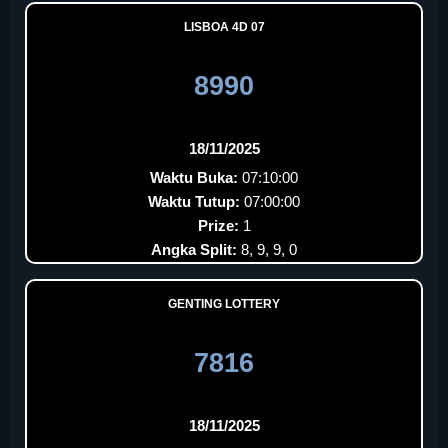
LISBOA 4D 07
8990
18/11/2025
Waktu Buka:
07:10:00
Waktu Tutup:
07:00:00
Prize:
1
Angka Split:
8, 9, 9, 0
GENTING LOTTERY
7816
18/11/2025