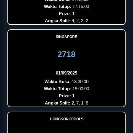
Waktu Tutup:
17:15:00
Prize:
1
Angka Split:
9, 2, 3, 2
SINGAPORE
2718
01/09/2025
Waktu Buka:
18:30:00
Waktu Tutup:
18:00:00
Prize:
1
Angka Split:
2, 7, 1, 8
HONGKONGPOOLS