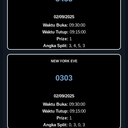
02/09/2025
Waktu Buka:
09:30:00
Waktu Tutup:
09:15:00
Prize:
1
Angka Split:
3, 4, 5, 3
NEW YORK EVE
0303
02/09/2025
Waktu Buka:
09:30:00
Waktu Tutup:
09:15:00
Prize:
1
Angka Split:
0, 3, 0, 3