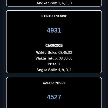
Angka Split:
3, 6, 1, 0
FLORIDA EVENING
4931
02/09/2025
Waktu Buka:
08:45:00
Waktu Tutup:
08:30:00
Prize:
1
Angka Split:
4, 9, 3, 1
CALIFORNIA D4
4527