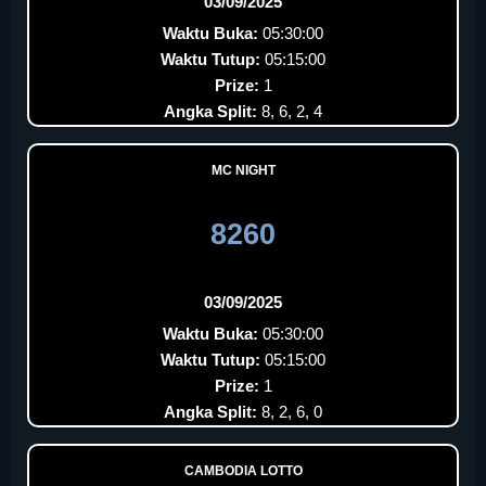
03/09/2025
Waktu Buka:
05:30:00
Waktu Tutup:
05:15:00
Prize:
1
Angka Split:
8, 6, 2, 4
MC NIGHT
8260
03/09/2025
Waktu Buka:
05:30:00
Waktu Tutup:
05:15:00
Prize:
1
Angka Split:
8, 2, 6, 0
CAMBODIA LOTTO