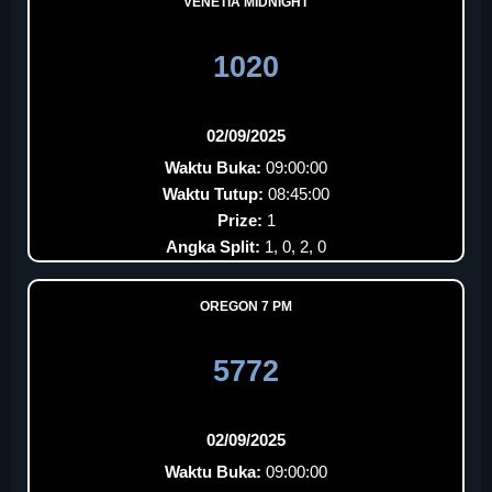
VENETIA MIDNIGHT
1020
02/09/2025
Waktu Buka:
09:00:00
Waktu Tutup:
08:45:00
Prize:
1
Angka Split:
1, 0, 2, 0
OREGON 7 PM
5772
02/09/2025
Waktu Buka:
09:00:00