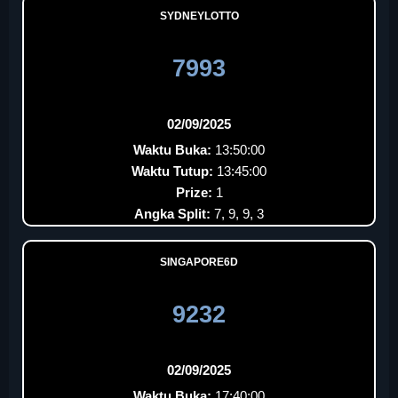
SYDNEYLOTTO
7993
02/09/2025
Waktu Buka:
13:50:00
Waktu Tutup:
13:45:00
Prize:
1
Angka Split:
7, 9, 9, 3
SINGAPORE6D
9232
02/09/2025
Waktu Buka:
17:40:00