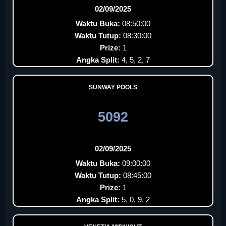
02/09/2025
Waktu Buka:
08:50:00
Waktu Tutup:
08:30:00
Prize:
1
Angka Split:
4, 5, 2, 7
SUNWAY POOLS
5092
02/09/2025
Waktu Buka:
09:00:00
Waktu Tutup:
08:45:00
Prize:
1
Angka Split:
5, 0, 9, 2