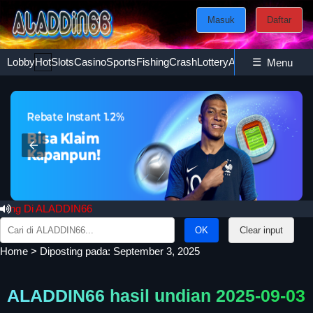
Masuk
Daftar
Lobby
Hot
Slots
Casino
Sports
Fishing
Crash
Lottery
Ayam
☰
Poker
Esport
Menu
 Di ALADDIN66
Search
Clear input
for:
Home
>
Diposting pada: September 3, 2025
ALADDIN66 hasil undian 2025-09-03