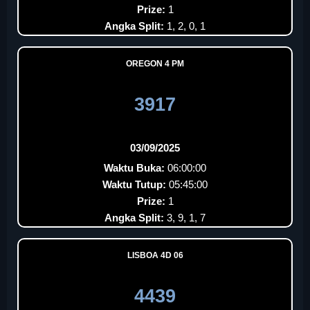
Prize:
1
Angka Split:
1, 2, 0, 1
OREGON 4 PM
3917
03/09/2025
Waktu Buka:
06:00:00
Waktu Tutup:
05:45:00
Prize:
1
Angka Split:
3, 9, 1, 7
LISBOA 4D 06
4439