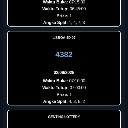
Waktu Buka:
07:15:00
Waktu Tutup:
06:45:00
Prize:
1
Angka Split:
1, 4, 7, 3
LISBOA 4D 07
4382
02/09/2025
Waktu Buka:
07:10:00
Waktu Tutup:
07:00:00
Prize:
1
Angka Split:
4, 3, 8, 2
GENTING LOTTERY