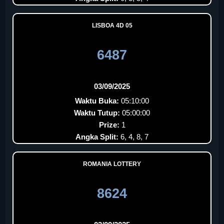
LISBOA 4D 05
6487
03/09/2025
Waktu Buka:
05:10:00
Waktu Tutup:
05:00:00
Prize:
1
Angka Split:
6, 4, 8, 7
ROMANIA LOTTERY
8624