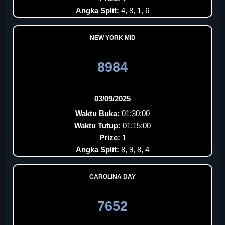
Angka Split:
4, 8, 1, 6
NEW YORK MID
8984
03/09/2025
Waktu Buka:
01:30:00
Waktu Tutup:
01:15:00
Prize:
1
Angka Split:
8, 9, 8, 4
CAROLINA DAY
7652