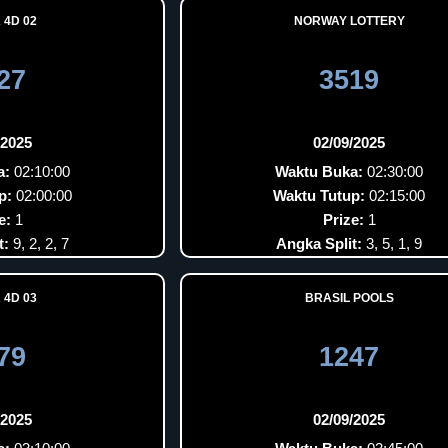
 4D 02
NORWAY LOTTERY
27
3519
/2025
02/09/2025
a:
02:10:00
Waktu Buka:
02:30:00
p:
02:00:00
Waktu Tutup:
02:15:00
e:
1
Prize:
1
t:
9, 2, 2, 7
Angka Split:
3, 5, 1, 9
 4D 03
BRASIL POOLS
79
1247
/2025
02/09/2025