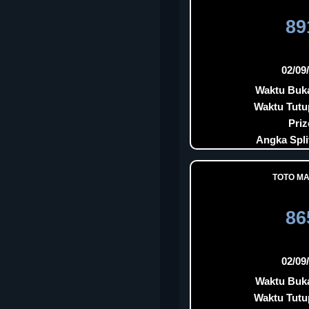
89
02/09
Waktu Buk
Waktu Tutu
Priz
Angka Spli
TOTO MA
86
02/09
Waktu Buk
Waktu Tutu