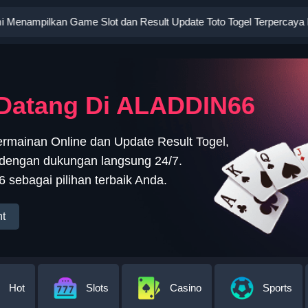
Slot dan Result Update Toto Togel Terpercaya Di Website ALADDI
Datang Di
ALADDIN66
ermainan Online dan Update Result Togel,
dengan dukungan langsung 24/7.
sebagai pilihan terbaik Anda.
t
Hot
Slots
Casino
Sports