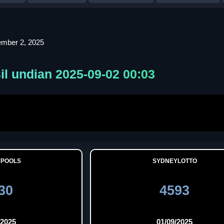
ember 2, 2025
l undian 2025-09-02 00:03
YPOOLS
SYDNEYLOTTO
30
4593
/2025
01/09/2025