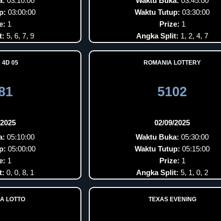
a:
03:10:00
Waktu Buka:
03:45:00
p:
03:00:00
Waktu Tutup:
03:30:00
e:
1
Prize:
1
t:
5, 6, 7, 9
Angka Split:
1, 2, 4, 7
 4D 05
ROMANIA LOTTERY
81
5102
/2025
02/09/2025
a:
05:10:00
Waktu Buka:
05:30:00
p:
05:00:00
Waktu Tutup:
05:15:00
e:
1
Prize:
1
t:
0, 0, 8, 1
Angka Split:
5, 1, 0, 2
A LOTTO
TEXAS EVENING