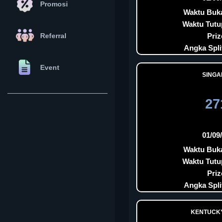
Promosi
Waktu Buk
Waktu Tutu
Referral
Priz
Angka Spli
Event
SINGA
27
01/09
Waktu Buk
Waktu Tutu
Priz
Angka Spli
KENTUCKY