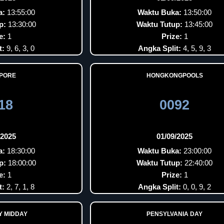
a:
13:55:00
Waktu Buka:
13:50:00
p:
13:30:00
Waktu Tutup:
13:45:00
e:
1
Prize:
1
t:
9, 6, 3, 0
Angka Split:
4, 5, 9, 3
PORE
HONGKONGPOOLS
18
0092
/2025
01/09/2025
a:
18:30:00
Waktu Buka:
23:00:00
p:
18:00:00
Waktu Tutup:
22:40:00
e:
1
Prize:
1
t:
2, 7, 1, 8
Angka Split:
0, 0, 9, 2
 MIDDAY
PENSYLVANIA DAY