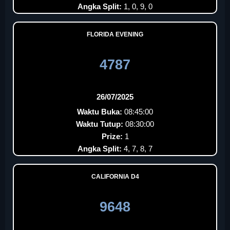
Angka Split:
1, 0, 9, 0
FLORIDA EVENING
4787
26/07/2025
Waktu Buka:
08:45:00
Waktu Tutup:
08:30:00
Prize:
1
Angka Split:
4, 7, 8, 7
CALIFORNIA D4
9648