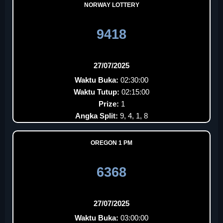
NORWAY LOTTERY
9418
27/07/2025
Waktu Buka:
02:30:00
Waktu Tutup:
02:15:00
Prize:
1
Angka Split:
9, 4, 1, 8
OREGON 1 PM
6368
27/07/2025
Waktu Buka:
03:00:00