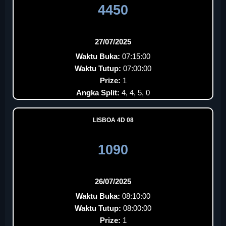
4450
27/07/2025
Waktu Buka:
07:15:00
Waktu Tutup:
07:00:00
Prize:
1
Angka Split:
4, 4, 5, 0
LISBOA 4D 08
1090
26/07/2025
Waktu Buka:
08:10:00
Waktu Tutup:
08:00:00
Prize:
1