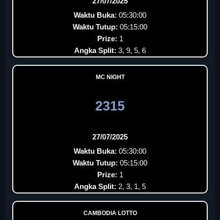
27/07/2025
Waktu Buka:
05:30:00
Waktu Tutup:
05:15:00
Prize:
1
Angka Split:
3, 9, 5, 6
MC NIGHT
2315
27/07/2025
Waktu Buka:
05:30:00
Waktu Tutup:
05:15:00
Prize:
1
Angka Split:
2, 3, 1, 5
CAMBODIA LOTTO