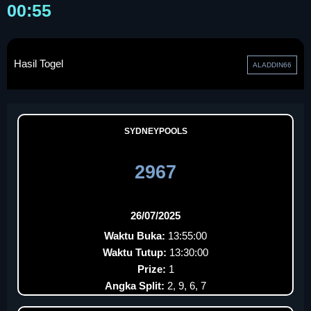
00:55
Hasil Togel
ALADDIN66
SYDNEYPOOLS
2967
26/07/2025
Waktu Buka:
13:55:00
Waktu Tutup:
13:30:00
Prize:
1
Angka Split:
2, 9, 6, 7