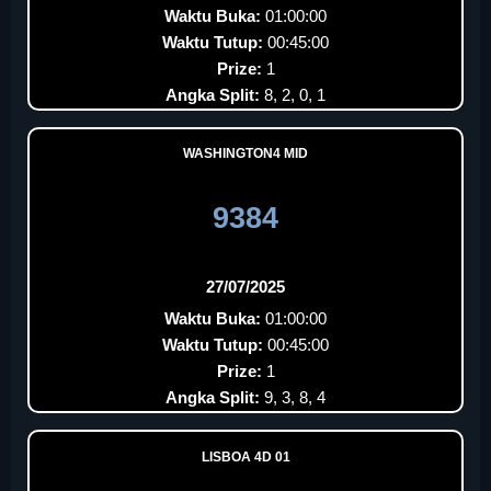
Waktu Buka:
01:00:00
Waktu Tutup:
00:45:00
Prize:
1
Angka Split:
8, 2, 0, 1
WASHINGTON4 MID
9384
27/07/2025
Waktu Buka:
01:00:00
Waktu Tutup:
00:45:00
Prize:
1
Angka Split:
9, 3, 8, 4
LISBOA 4D 01