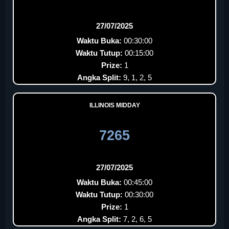
27/07/2025
Waktu Buka:
00:30:00
Waktu Tutup:
00:15:00
Prize:
1
Angka Split:
9, 1, 2, 5
ILLINOIS MIDDAY
7265
27/07/2025
Waktu Buka:
00:45:00
Waktu Tutup:
00:30:00
Prize:
1
Angka Split:
7, 2, 6, 5