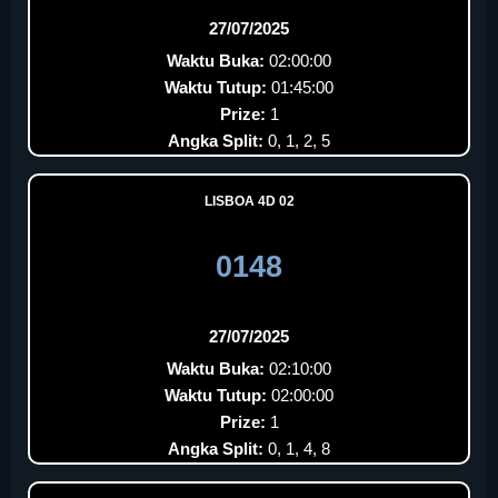
27/07/2025
Waktu Buka:
02:00:00
Waktu Tutup:
01:45:00
Prize:
1
Angka Split:
0, 1, 2, 5
LISBOA 4D 02
0148
27/07/2025
Waktu Buka:
02:10:00
Waktu Tutup:
02:00:00
Prize:
1
Angka Split:
0, 1, 4, 8