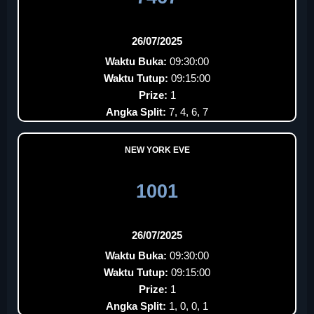
26/07/2025
Waktu Buka:
09:30:00
Waktu Tutup:
09:15:00
Prize:
1
Angka Split:
7, 4, 6, 7
NEW YORK EVE
1001
26/07/2025
Waktu Buka:
09:30:00
Waktu Tutup:
09:15:00
Prize:
1
Angka Split:
1, 0, 0, 1