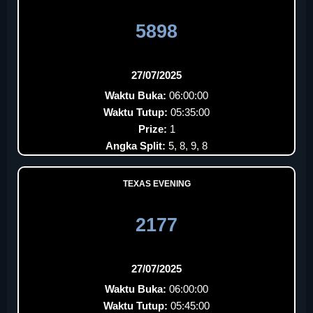
5898
27/07/2025
Waktu Buka:
06:00:00
Waktu Tutup:
05:35:00
Prize:
1
Angka Split:
5, 8, 9, 8
TEXAS EVENING
2177
27/07/2025
Waktu Buka:
06:00:00
Waktu Tutup:
05:45:00