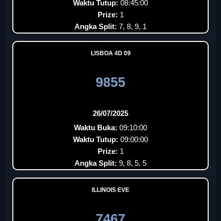
Waktu Tutup:
08:45:00
Prize:
1
Angka Split:
7, 8, 9, 1
LISBOA 4D 09
9855
26/07/2025
Waktu Buka:
09:10:00
Waktu Tutup:
09:00:00
Prize:
1
Angka Split:
9, 8, 5, 5
ILLINOIS EVE
7467