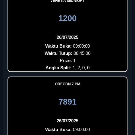
VENETIA MIDNIGHT
1200
26/07/2025
Waktu Buka:
09:00:00
Waktu Tutup:
08:45:00
Prize:
1
Angka Split:
1, 2, 0, 0
OREGON 7 PM
7891
26/07/2025
Waktu Buka:
09:00:00