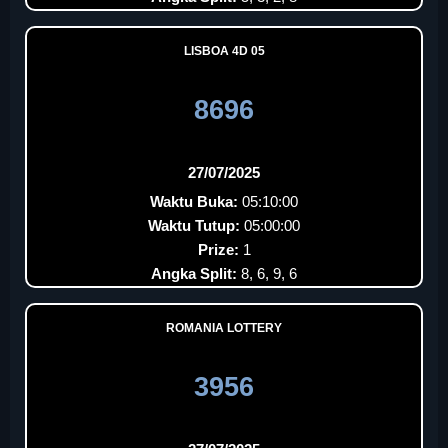
LISBOA 4D 05
8696
27/07/2025
Waktu Buka:
05:10:00
Waktu Tutup:
05:00:00
Prize:
1
Angka Split:
8, 6, 9, 6
ROMANIA LOTTERY
3956