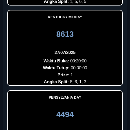
Angka Split:
1, 5, 6, 5
KENTUCKY MIDDAY
8613
27/07/2025
Waktu Buka:
00:20:00
Waktu Tutup:
00:00:00
Prize:
1
Angka Split:
8, 6, 1, 3
PENSYLVANIA DAY
4494