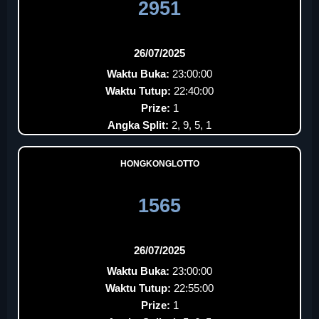
2951
26/07/2025
Waktu Buka:
23:00:00
Waktu Tutup:
22:40:00
Prize:
1
Angka Split:
2, 9, 5, 1
HONGKONGLOTTO
1565
26/07/2025
Waktu Buka:
23:00:00
Waktu Tutup:
22:55:00
Prize:
1