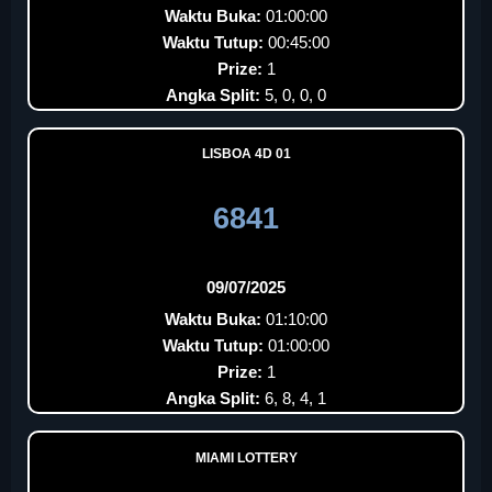
Waktu Buka:
01:00:00
Waktu Tutup:
00:45:00
Prize:
1
Angka Split:
5, 0, 0, 0
LISBOA 4D 01
6841
09/07/2025
Waktu Buka:
01:10:00
Waktu Tutup:
01:00:00
Prize:
1
Angka Split:
6, 8, 4, 1
MIAMI LOTTERY