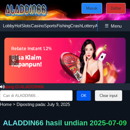
Masuk
Daftar
Lobby
Hot
Slots
Casino
Sports
Fishing
Crash
Lottery
Ayam
☰
Poker
Esport
Menu
ang Di ALADDIN66
Search
Clear input
for:
Home
>
Diposting pada: July 9, 2025
ALADDIN66 hasil undian 2025-07-09