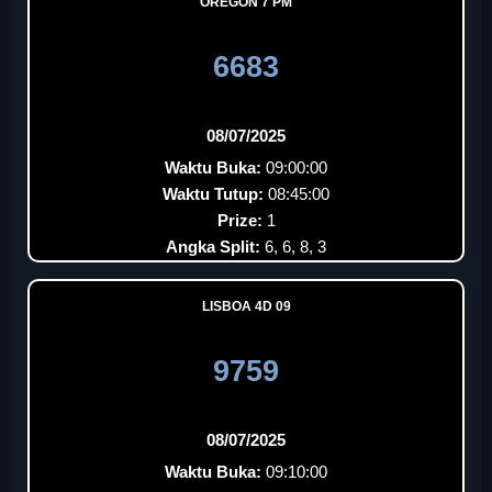
OREGON 7 PM
6683
08/07/2025
Waktu Buka:
09:00:00
Waktu Tutup:
08:45:00
Prize:
1
Angka Split:
6, 6, 8, 3
LISBOA 4D 09
9759
08/07/2025
Waktu Buka:
09:10:00