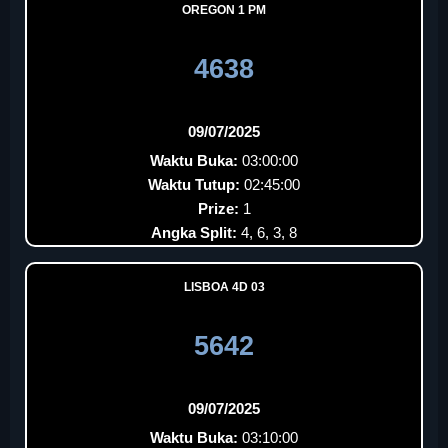
OREGON 1 PM
4638
09/07/2025
Waktu Buka:
03:00:00
Waktu Tutup:
02:45:00
Prize:
1
Angka Split:
4, 6, 3, 8
LISBOA 4D 03
5642
09/07/2025
Waktu Buka:
03:10:00