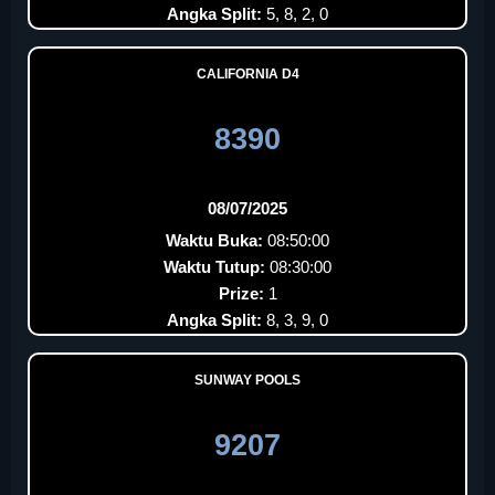
Angka Split:
5, 8, 2, 0
CALIFORNIA D4
8390
08/07/2025
Waktu Buka:
08:50:00
Waktu Tutup:
08:30:00
Prize:
1
Angka Split:
8, 3, 9, 0
SUNWAY POOLS
9207