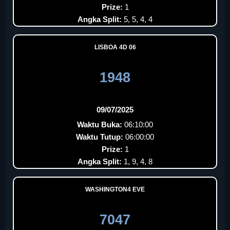
Prize:
1
Angka Split:
5, 5, 4, 4
LISBOA 4D 06
1948
09/07/2025
Waktu Buka:
06:10:00
Waktu Tutup:
06:00:00
Prize:
1
Angka Split:
1, 9, 4, 8
WASHINGTON4 EVE
7047