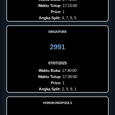
Waktu Tutup:
17:15:00
Prize:
1
Angka Split:
4, 7, 5, 5
SINGAPORE
2991
07/07/2025
Waktu Buka:
17:40:00
Waktu Tutup:
17:30:00
Prize:
1
Angka Split:
2, 9, 9, 1
HONGKONGPOOLS