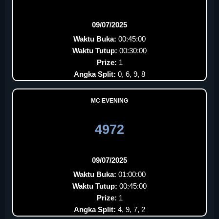
09/07/2025
Waktu Buka:
00:45:00
Waktu Tutup:
00:30:00
Prize:
1
Angka Split:
0, 6, 9, 8
MC EVENING
4972
09/07/2025
Waktu Buka:
01:00:00
Waktu Tutup:
00:45:00
Prize:
1
Angka Split:
4, 9, 7, 2