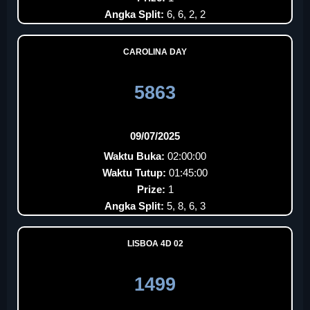
Angka Split:
6, 6, 2, 2
CAROLINA DAY
5863
09/07/2025
Waktu Buka:
02:00:00
Waktu Tutup:
01:45:00
Prize:
1
Angka Split:
5, 8, 6, 3
LISBOA 4D 02
1499