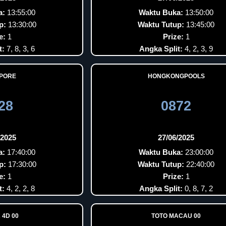
a:
13:55:00
Waktu Buka:
13:50:00
p:
13:30:00
Waktu Tutup:
13:45:00
e:
1
Prize:
1
t:
7, 8, 3, 6
Angka Split:
4, 2, 3, 9
PORE
HONGKONGPOOLS
28
0872
/2025
27/06/2025
a:
17:40:00
Waktu Buka:
23:00:00
p:
17:30:00
Waktu Tutup:
22:40:00
e:
1
Prize:
1
t:
4, 2, 2, 8
Angka Split:
0, 8, 7, 2
 4D 00
TOTO MACAU 00