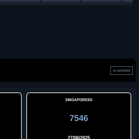
ALADDIN66
SINGAPORE6D
7546
27/06/2025