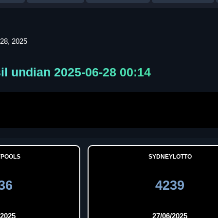
 28, 2025
l undian 2025-06-28 00:14
YPOOLS
SYDNEYLOTTO
36
4239
/2025
27/06/2025