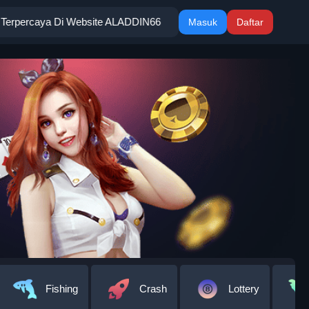
site ALADDIN66
Masuk
Daftar
Fishing
Crash
Lottery