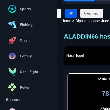
Sports
Search
Clear input
for:
Home
>
Diposting pada: June
Fishing
ALADDIN66 hasi
Crash
Hasil Togel
Lottery
Cock Fight
SYDNE
Poker
78
E-sports
27/06