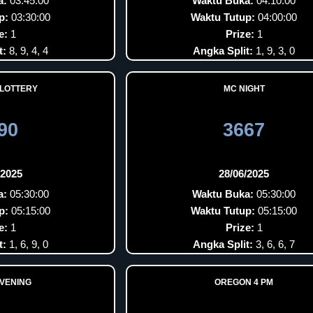
a:
03:45:00
Waktu Buka:
04:10:00
p:
03:30:00
Waktu Tutup:
04:00:00
e:
1
Prize:
1
t:
8, 9, 4, 4
Angka Split:
1, 9, 3, 0
LOTTERY
MC NIGHT
90
3667
/2025
28/06/2025
a:
05:30:00
Waktu Buka:
05:30:00
p:
05:15:00
Waktu Tutup:
05:15:00
e:
1
Prize:
1
t:
1, 6, 9, 0
Angka Split:
3, 6, 6, 7
VENING
OREGON 4 PM