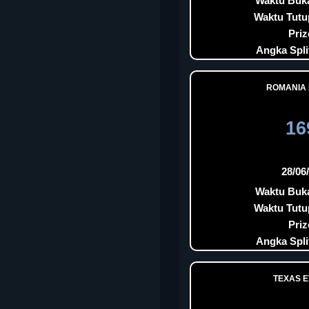
Waktu Buk
Waktu Tutu
Priz
Angka Spli
ROMANIA 
16
28/06
Waktu Buk
Waktu Tutu
Priz
Angka Spli
TEXAS E