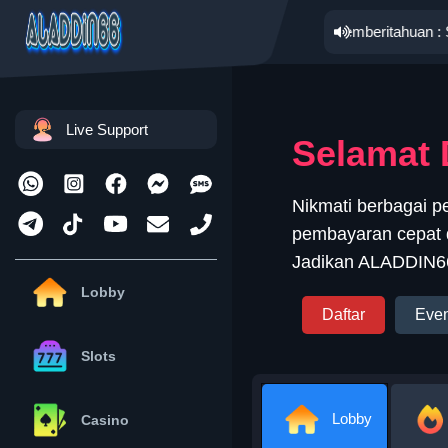
Pemberitahuan : Situs Resmi Menampi
Live Support
Selamat 
Nikmati berbagai p
pembayaran cepat 
Jadikan ALADDIN66 
Lobby
Daftar
Even
Slots
Lobby
Casino