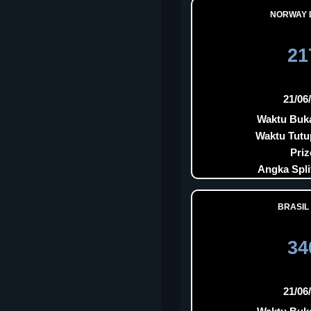
NORWAY 
21
21/06
Waktu Buk
Waktu Tutu
Priz
Angka Spli
BRASIL
34
21/06