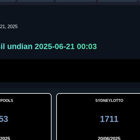
 21, 2025
l undian 2025-06-21 00:03
YPOOLS
SYDNEYLOTTO
53
1711
/2025
20/06/2025