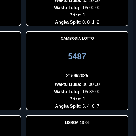
Waktu Buka:
05:10:00
Waktu Tutup:
05:00:00
Prize:
1
Angka Split:
0, 8, 1, 2
CAMBODIA LOTTO
5487
21/06/2025
Waktu Buka:
06:00:00
Waktu Tutup:
05:35:00
Prize:
1
Angka Split:
5, 4, 8, 7
LISBOA 4D 06