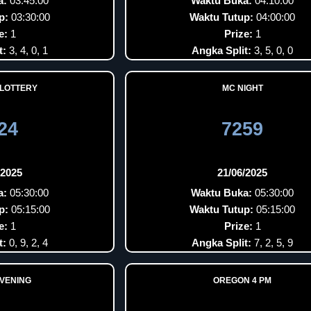
a:
03:45:00
Waktu Buka:
04:10:00
p:
03:30:00
Waktu Tutup:
04:00:00
e:
1
Prize:
1
t:
3, 4, 0, 1
Angka Split:
3, 5, 0, 0
LOTTERY
MC NIGHT
24
7259
/2025
21/06/2025
a:
05:30:00
Waktu Buka:
05:30:00
p:
05:15:00
Waktu Tutup:
05:15:00
e:
1
Prize:
1
t:
0, 9, 2, 4
Angka Split:
7, 2, 5, 9
VENING
OREGON 4 PM