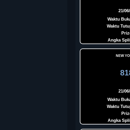
21/06
Waktu Buk
Waktu Tutu
Priz
Angka Spli
NEW YO
81
21/06
Waktu Buk
Waktu Tutu
Priz
Angka Spli