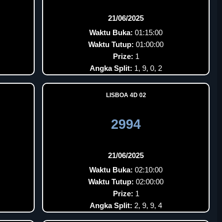
21/06/2025
Waktu Buka:
01:15:00
Waktu Tutup:
01:00:00
Prize:
1
Angka Split:
1, 9, 0, 2
LISBOA 4D 02
2994
21/06/2025
Waktu Buka:
02:10:00
Waktu Tutup:
02:00:00
Prize:
1
Angka Split:
2, 9, 9, 4