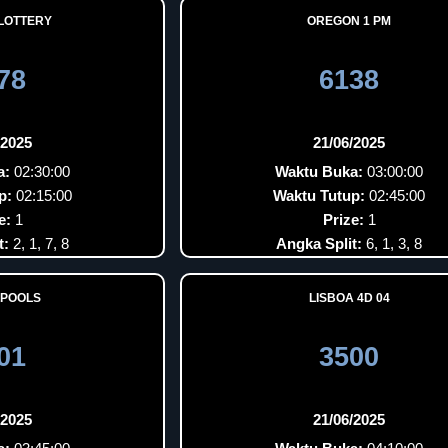
LOTTERY
OREGON 1 PM
78
6138
/2025
21/06/2025
a:
02:30:00
Waktu Buka:
03:00:00
p:
02:15:00
Waktu Tutup:
02:45:00
e:
1
Prize:
1
t:
2, 1, 7, 8
Angka Split:
6, 1, 3, 8
 POOLS
LISBOA 4D 04
01
3500
/2025
21/06/2025