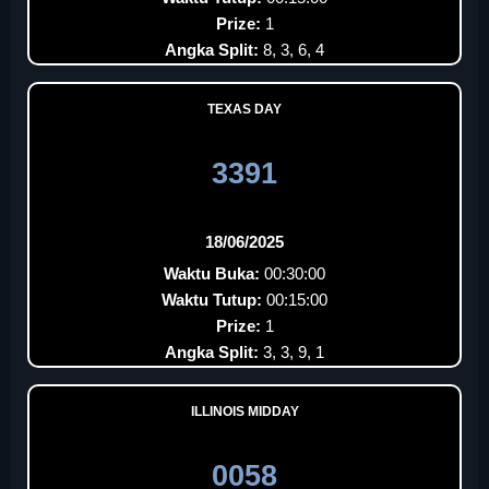
Prize:
1
Angka Split:
8, 3, 6, 4
TEXAS DAY
3391
18/06/2025
Waktu Buka:
00:30:00
Waktu Tutup:
00:15:00
Prize:
1
Angka Split:
3, 3, 9, 1
ILLINOIS MIDDAY
0058