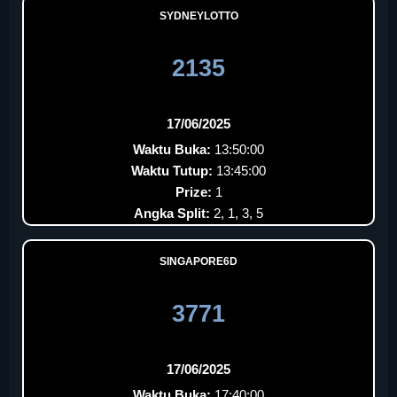
SYDNEYLOTTO
2135
17/06/2025
Waktu Buka:
13:50:00
Waktu Tutup:
13:45:00
Prize:
1
Angka Split:
2, 1, 3, 5
SINGAPORE6D
3771
17/06/2025
Waktu Buka:
17:40:00