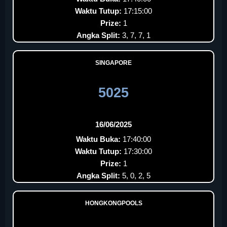
Waktu Tutup:
17:15:00
Prize:
1
Angka Split:
3, 7, 7, 1
SINGAPORE
5025
16/06/2025
Waktu Buka:
17:40:00
Waktu Tutup:
17:30:00
Prize:
1
Angka Split:
5, 0, 2, 5
HONGKONGPOOLS