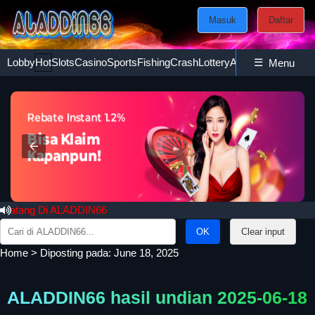
Masuk
Daftar
Lobby
Hot
Slots
Casino
Sports
Fishing
Crash
Lottery
Ayam
☰
Poker
Esport
Menu
ng Di ALADDIN66
Search
Clear input
for:
Home
>
Diposting pada: June 18, 2025
ALADDIN66 hasil undian 2025-06-18