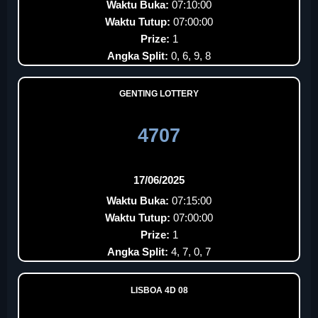
Waktu Buka:
07:10:00
Waktu Tutup:
07:00:00
Prize:
1
Angka Split:
0, 6, 9, 8
GENTING LOTTERY
4707
17/06/2025
Waktu Buka:
07:15:00
Waktu Tutup:
07:00:00
Prize:
1
Angka Split:
4, 7, 0, 7
LISBOA 4D 08