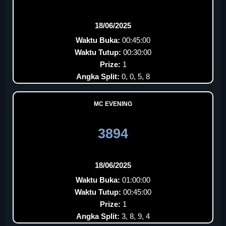
18/06/2025
Waktu Buka:
00:45:00
Waktu Tutup:
00:30:00
Prize:
1
Angka Split:
0, 0, 5, 8
MC EVENING
3894
18/06/2025
Waktu Buka:
01:00:00
Waktu Tutup:
00:45:00
Prize:
1
Angka Split:
3, 8, 9, 4