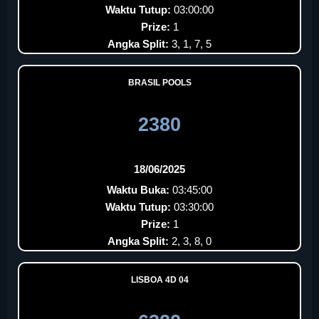
Waktu Tutup:
03:00:00
Prize:
1
Angka Split:
3, 1, 7, 5
BRASIL POOLS
2380
18/06/2025
Waktu Buka:
03:45:00
Waktu Tutup:
03:30:00
Prize:
1
Angka Split:
2, 3, 8, 0
LISBOA 4D 04