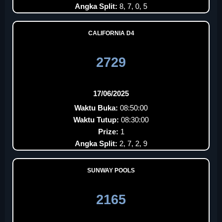
Angka Split:
8, 7, 0, 5
CALIFORNIA D4
2729
17/06/2025
Waktu Buka:
08:50:00
Waktu Tutup:
08:30:00
Prize:
1
Angka Split:
2, 7, 2, 9
SUNWAY POOLS
2165