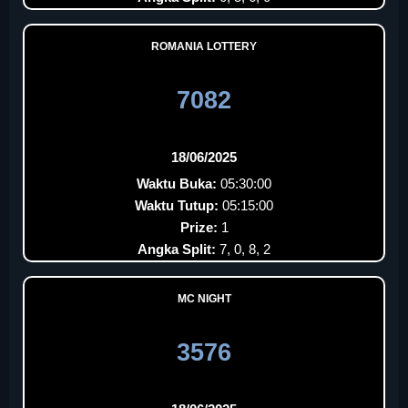
ROMANIA LOTTERY
7082
18/06/2025
Waktu Buka:
05:30:00
Waktu Tutup:
05:15:00
Prize:
1
Angka Split:
7, 0, 8, 2
MC NIGHT
3576