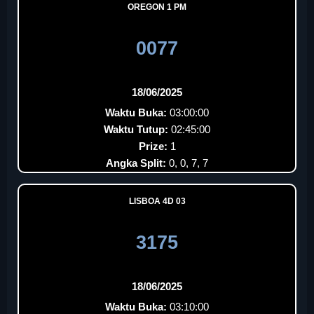
OREGON 1 PM
0077
18/06/2025
Waktu Buka:
03:00:00
Waktu Tutup:
02:45:00
Prize:
1
Angka Split:
0, 0, 7, 7
LISBOA 4D 03
3175
18/06/2025
Waktu Buka:
03:10:00