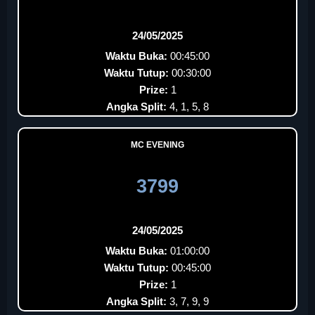
24/05/2025
Waktu Buka:
00:45:00
Waktu Tutup:
00:30:00
Prize:
1
Angka Split:
4, 1, 5, 8
MC EVENING
3799
24/05/2025
Waktu Buka:
01:00:00
Waktu Tutup:
00:45:00
Prize:
1
Angka Split:
3, 7, 9, 9