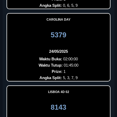
Angka Split:
0, 6, 5, 9
CAROLINA DAY
5379
24/05/2025
Waktu Buka:
02:00:00
Waktu Tutup:
01:45:00
Prize:
1
Angka Split:
5, 3, 7, 9
LISBOA 4D 02
8143