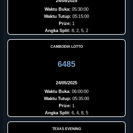
24/05/2025
Waktu Buka:
05:30:00
Waktu Tutup:
05:15:00
Prize:
1
Angka Split:
8, 2, 5, 2
CAMBODIA LOTTO
6485
24/05/2025
Waktu Buka:
06:00:00
Waktu Tutup:
05:35:00
Prize:
1
Angka Split:
6, 4, 8, 5
TEXAS EVENING