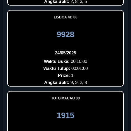
Angka Split:
2, 8, 3, 5
LISBOA 4D 00
9928
24/05/2025
Waktu Buka:
00:10:00
Waktu Tutup:
00:01:00
Prize:
1
Angka Split:
9, 9, 2, 8
TOTO MACAU 00
1915