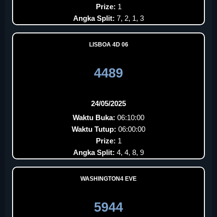
Prize:
1
Angka Split:
7, 2, 1, 3
LISBOA 4D 06
4489
24/05/2025
Waktu Buka:
06:10:00
Waktu Tutup:
06:00:00
Prize:
1
Angka Split:
4, 4, 8, 9
WASHINGTON4 EVE
5944