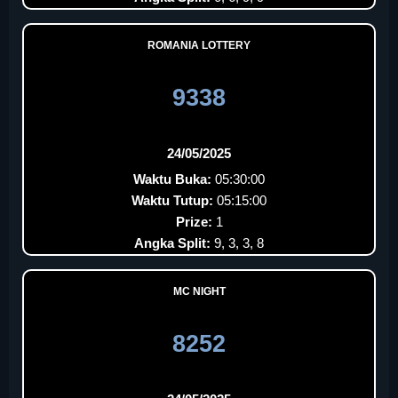
ROMANIA LOTTERY
9338
24/05/2025
Waktu Buka:
05:30:00
Waktu Tutup:
05:15:00
Prize:
1
Angka Split:
9, 3, 3, 8
MC NIGHT
8252