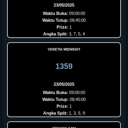
23/05/2025
Waktu Buka:
09:00:00
Waktu Tutup:
08:45:00
Prize:
1
Angka Split:
3, 7, 5, 4
VENETIA MIDNIGHT
1359
23/05/2025
Waktu Buka:
09:00:00
Waktu Tutup:
08:45:00
Prize:
1
Angka Split:
1, 3, 5, 9