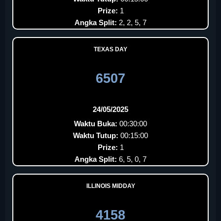
Prize:
1
Angka Split:
2, 2, 5, 7
TEXAS DAY
6507
24/05/2025
Waktu Buka:
00:30:00
Waktu Tutup:
00:15:00
Prize:
1
Angka Split:
6, 5, 0, 7
ILLINOIS MIDDAY
4158