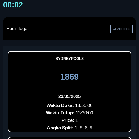
00:02
Hasil Togel
ALADDIN66
SYDNEYPOOLS
1869
23/05/2025
Waktu Buka:
13:55:00
Waktu Tutup:
13:30:00
Prize:
1
Angka Split:
1, 8, 6, 9