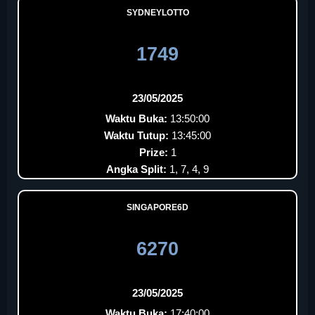
SYDNEYLOTTO
1749
23/05/2025
Waktu Buka:
13:50:00
Waktu Tutup:
13:45:00
Prize:
1
Angka Split:
1, 7, 4, 9
SINGAPORE6D
6270
23/05/2025
Waktu Buka:
17:40:00