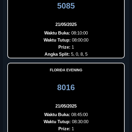
5085
21/05/2025
Waktu Buka:
08:10:00
Waktu Tutup:
08:00:00
Prize:
1
Angka Split:
5, 0, 8, 5
FLORIDA EVENING
8016
21/05/2025
Waktu Buka:
08:45:00
Waktu Tutup:
08:30:00
Prize:
1