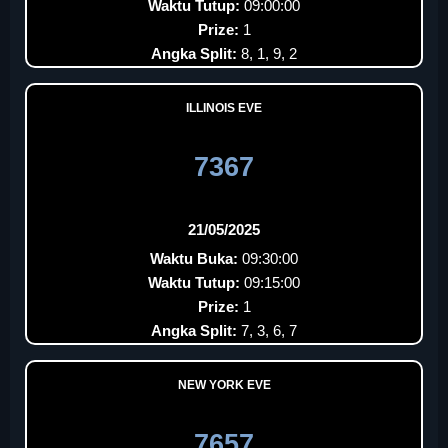
Waktu Tutup:
09:00:00
Prize:
1
Angka Split:
8, 1, 9, 2
ILLINOIS EVE
7367
21/05/2025
Waktu Buka:
09:30:00
Waktu Tutup:
09:15:00
Prize:
1
Angka Split:
7, 3, 6, 7
NEW YORK EVE
7657