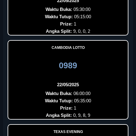
22/05/2025
Waktu Buka:
05:30:00
Waktu Tutup:
05:15:00
Prize:
1
Angka Split:
9, 0, 0, 2
CAMBODIA LOTTO
0989
22/05/2025
Waktu Buka:
06:00:00
Waktu Tutup:
05:35:00
Prize:
1
Angka Split:
0, 9, 8, 9
TEXAS EVENING