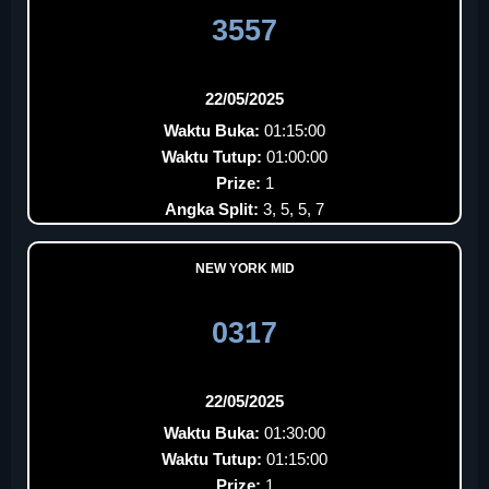
3557
22/05/2025
Waktu Buka:
01:15:00
Waktu Tutup:
01:00:00
Prize:
1
Angka Split:
3, 5, 5, 7
NEW YORK MID
0317
22/05/2025
Waktu Buka:
01:30:00
Waktu Tutup:
01:15:00
Prize:
1