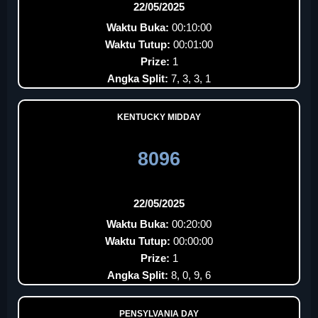
22/05/2025
Waktu Buka:
00:10:00
Waktu Tutup:
00:01:00
Prize:
1
Angka Split:
7, 3, 3, 1
KENTUCKY MIDDAY
8096
22/05/2025
Waktu Buka:
00:20:00
Waktu Tutup:
00:00:00
Prize:
1
Angka Split:
8, 0, 9, 6
PENSYLVANIA DAY