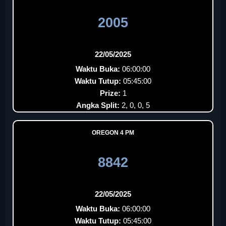
2005
22/05/2025
Waktu Buka:
06:00:00
Waktu Tutup:
05:45:00
Prize:
1
Angka Split:
2, 0, 0, 5
OREGON 4 PM
8842
22/05/2025
Waktu Buka:
06:00:00
Waktu Tutup:
05:45:00