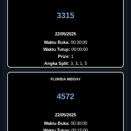
3315
22/05/2025
Waktu Buka:
00:30:00
Waktu Tutup:
00:00:00
Prize:
1
Angka Split:
3, 3, 1, 5
FLORIDA MIDDAY
4572
22/05/2025
Waktu Buka:
00:30:00
Waktu Tutup:
00:15:00