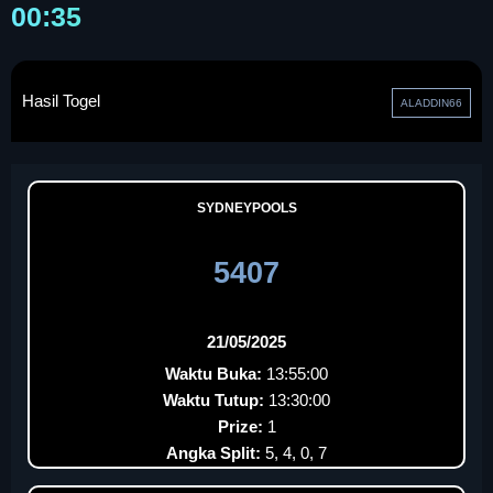
00:35
Hasil Togel
ALADDIN66
SYDNEYPOOLS
5407
21/05/2025
Waktu Buka:
13:55:00
Waktu Tutup:
13:30:00
Prize:
1
Angka Split:
5, 4, 0, 7