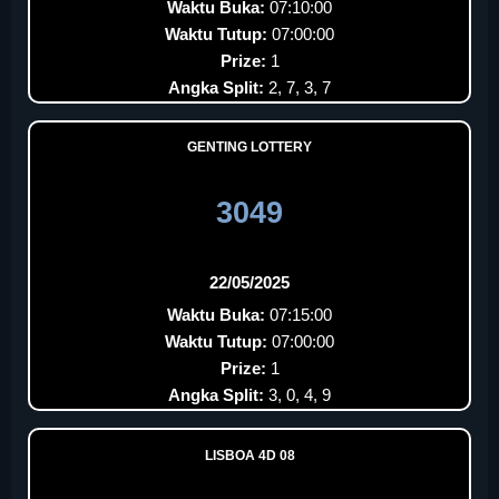
Waktu Buka:
07:10:00
Waktu Tutup:
07:00:00
Prize:
1
Angka Split:
2, 7, 3, 7
GENTING LOTTERY
3049
22/05/2025
Waktu Buka:
07:15:00
Waktu Tutup:
07:00:00
Prize:
1
Angka Split:
3, 0, 4, 9
LISBOA 4D 08