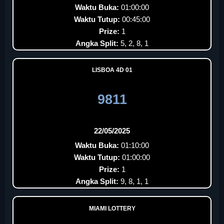
Waktu Buka:
01:00:00
Waktu Tutup:
00:45:00
Prize:
1
Angka Split:
5, 2, 8, 1
LISBOA 4D 01
9811
22/05/2025
Waktu Buka:
01:10:00
Waktu Tutup:
01:00:00
Prize:
1
Angka Split:
9, 8, 1, 1
MIAMI LOTTERY