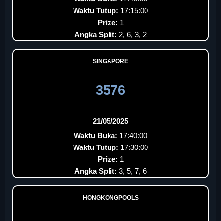
Waktu Tutup:
17:15:00
Prize:
1
Angka Split:
2, 6, 3, 2
SINGAPORE
3576
21/05/2025
Waktu Buka:
17:40:00
Waktu Tutup:
17:30:00
Prize:
1
Angka Split:
3, 5, 7, 6
HONGKONGPOOLS