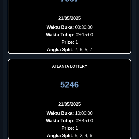
21/05/2025
Waktu Buka:
09:30:00
Waktu Tutup:
09:15:00
Prize:
1
Angka Split:
7, 6, 5, 7
ATLANTA LOTTERY
5246
21/05/2025
Waktu Buka:
10:00:00
Waktu Tutup:
09:45:00
Prize:
1
Angka Split:
5, 2, 4, 6