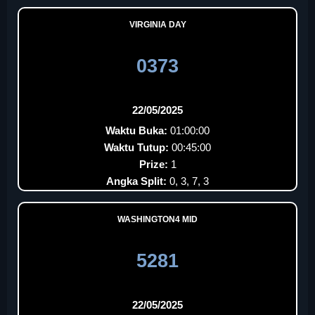
VIRGINIA DAY
0373
22/05/2025
Waktu Buka:
01:00:00
Waktu Tutup:
00:45:00
Prize:
1
Angka Split:
0, 3, 7, 3
WASHINGTON4 MID
5281
22/05/2025