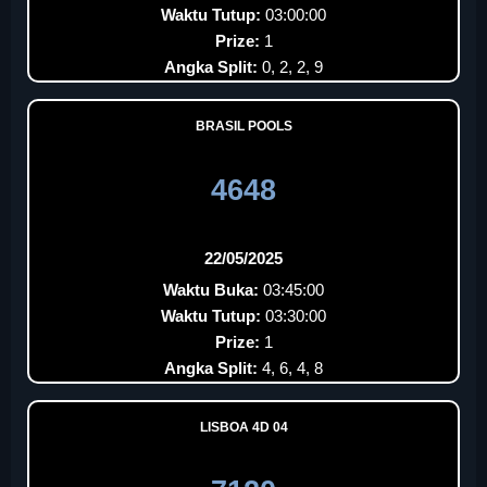
Waktu Tutup:
03:00:00
Prize:
1
Angka Split:
0, 2, 2, 9
BRASIL POOLS
4648
22/05/2025
Waktu Buka:
03:45:00
Waktu Tutup:
03:30:00
Prize:
1
Angka Split:
4, 6, 4, 8
LISBOA 4D 04