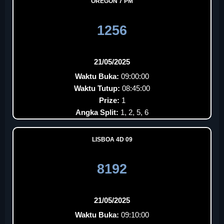
OREGON 7 PM
1256
21/05/2025
Waktu Buka:
09:00:00
Waktu Tutup:
08:45:00
Prize:
1
Angka Split:
1, 2, 5, 6
LISBOA 4D 09
8192
21/05/2025
Waktu Buka:
09:10:00