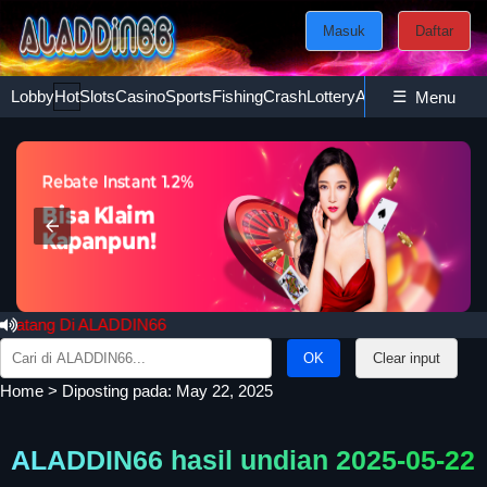
Masuk
Daftar
Lobby
Hot
Slots
Casino
Sports
Fishing
Crash
Lottery
Ayam
☰
Poker
Esport
Menu
ng Di ALADDIN66
Search
Clear input
for:
Home
>
Diposting pada: May 22, 2025
ALADDIN66 hasil undian 2025-05-22