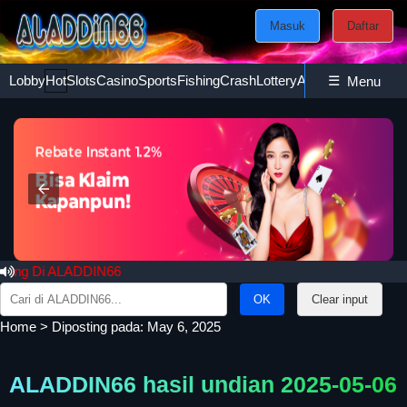
Masuk
Daftar
Lobby
Hot
Slots
Casino
Sports
Fishing
Crash
Lottery
Ayam
☰
Poker
Esport
Menu
 Di ALADDIN66
Search
Clear input
for:
Home
>
Diposting pada: May 6, 2025
ALADDIN66 hasil undian 2025-05-06