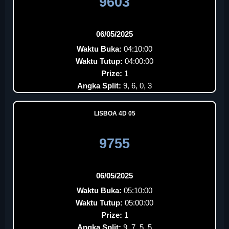
9603
06/05/2025
Waktu Buka:
04:10:00
Waktu Tutup:
04:00:00
Prize:
1
Angka Split:
9, 6, 0, 3
LISBOA 4D 05
9755
06/05/2025
Waktu Buka:
05:10:00
Waktu Tutup:
05:00:00
Prize:
1
Angka Split:
9, 7, 5, 5