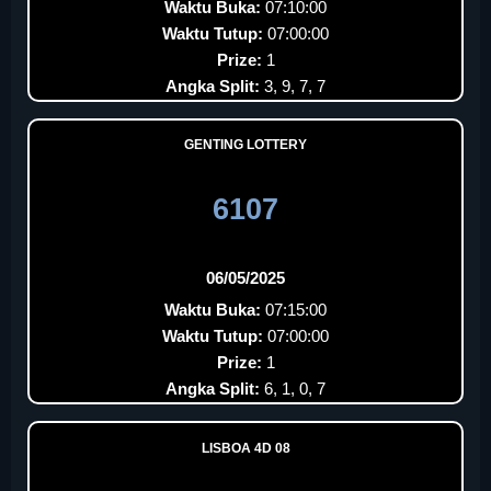
Waktu Buka:
07:10:00
Waktu Tutup:
07:00:00
Prize:
1
Angka Split:
3, 9, 7, 7
GENTING LOTTERY
6107
06/05/2025
Waktu Buka:
07:15:00
Waktu Tutup:
07:00:00
Prize:
1
Angka Split:
6, 1, 0, 7
LISBOA 4D 08