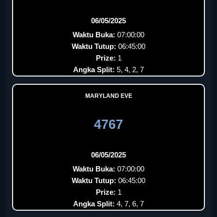
06/05/2025
Waktu Buka:
07:00:00
Waktu Tutup:
06:45:00
Prize:
1
Angka Split:
5, 4, 2, 7
MARYLAND EVE
4767
06/05/2025
Waktu Buka:
07:00:00
Waktu Tutup:
06:45:00
Prize:
1
Angka Split:
4, 7, 6, 7