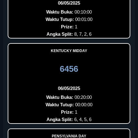
06/05/2025
Waktu Buka:
00:10:00
Waktu Tutup:
00:01:00
Prize:
1
Angka Split:
8, 7, 2, 6
KENTUCKY MIDDAY
6456
06/05/2025
Waktu Buka:
00:20:00
Waktu Tutup:
00:00:00
Prize:
1
Angka Split:
6, 4, 5, 6
PENSYLVANIA DAY