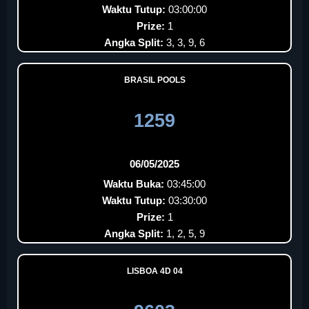
Waktu Tutup:
03:00:00
Prize:
1
Angka Split:
3, 3, 9, 6
BRASIL POOLS
1259
06/05/2025
Waktu Buka:
03:45:00
Waktu Tutup:
03:30:00
Prize:
1
Angka Split:
1, 2, 5, 9
LISBOA 4D 04