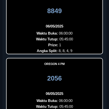
8849
06/05/2025
Waktu Buka:
06:00:00
Waktu Tutup:
05:45:00
Prize:
1
Angka Split:
8, 8, 4, 9
OREGON 4 PM
2056
06/05/2025
Waktu Buka:
06:00:00
Waktu Tutup:
05:45:00