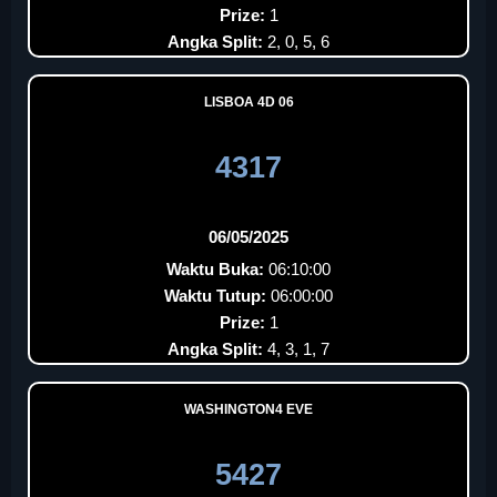
Prize:
1
Angka Split:
2, 0, 5, 6
LISBOA 4D 06
4317
06/05/2025
Waktu Buka:
06:10:00
Waktu Tutup:
06:00:00
Prize:
1
Angka Split:
4, 3, 1, 7
WASHINGTON4 EVE
5427