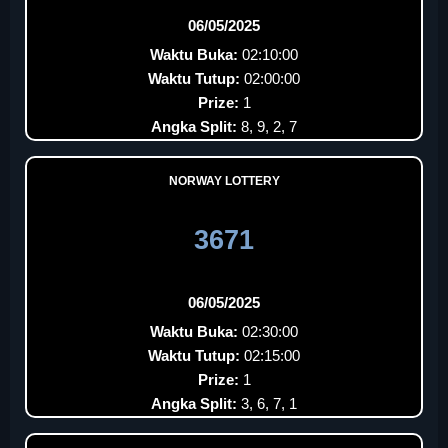
06/05/2025
Waktu Buka:
02:10:00
Waktu Tutup:
02:00:00
Prize:
1
Angka Split:
8, 9, 2, 7
NORWAY LOTTERY
3671
06/05/2025
Waktu Buka:
02:30:00
Waktu Tutup:
02:15:00
Prize:
1
Angka Split:
3, 6, 7, 1