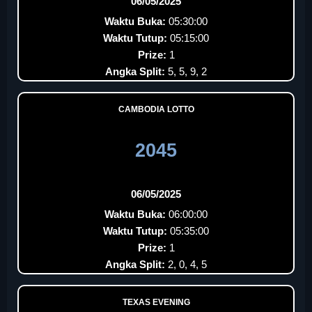
06/05/2025
Waktu Buka:
05:30:00
Waktu Tutup:
05:15:00
Prize:
1
Angka Split:
5, 5, 9, 2
CAMBODIA LOTTO
2045
06/05/2025
Waktu Buka:
06:00:00
Waktu Tutup:
05:35:00
Prize:
1
Angka Split:
2, 0, 4, 5
TEXAS EVENING