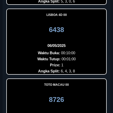
Angka Split:
5, 3, 0, 6
LISBOA 4D 00
6438
06/05/2025
Waktu Buka:
00:10:00
Waktu Tutup:
00:01:00
Prize:
1
Angka Split:
6, 4, 3, 8
TOTO MACAU 00
8726