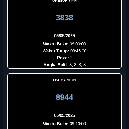
OREGON 7 PM
3838
05/05/2025
Waktu Buka:
09:00:00
Waktu Tutup:
08:45:00
Prize:
1
Angka Split:
3, 8, 3, 8
LISBOA 4D 09
8944
05/05/2025
Waktu Buka:
09:10:00