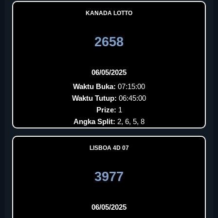
KANADA LOTTO
2658
06/05/2025
Waktu Buka:
07:15:00
Waktu Tutup:
06:45:00
Prize:
1
Angka Split:
2, 6, 5, 8
LISBOA 4D 07
3977
06/05/2025