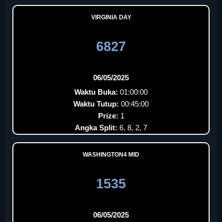
VIRGINIA DAY
6827
06/05/2025
Waktu Buka:
01:00:00
Waktu Tutup:
00:45:00
Prize:
1
Angka Split:
6, 8, 2, 7
WASHINGTON4 MID
1535
06/05/2025