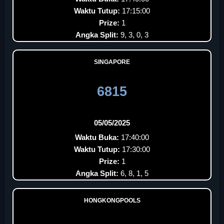
Waktu Tutup:
17:15:00
Prize:
1
Angka Split:
9, 3, 0, 3
SINGAPORE
6815
05/05/2025
Waktu Buka:
17:40:00
Waktu Tutup:
17:30:00
Prize:
1
Angka Split:
6, 8, 1, 5
HONGKONGPOOLS