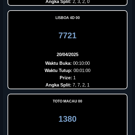
Angka Split:
2, 3, 2, 0
LISBOA 4D 00
7721
20/04/2025
Waktu Buka:
00:10:00
Waktu Tutup:
00:01:00
Prize:
1
Angka Split:
7, 7, 2, 1
TOTO MACAU 00
1380