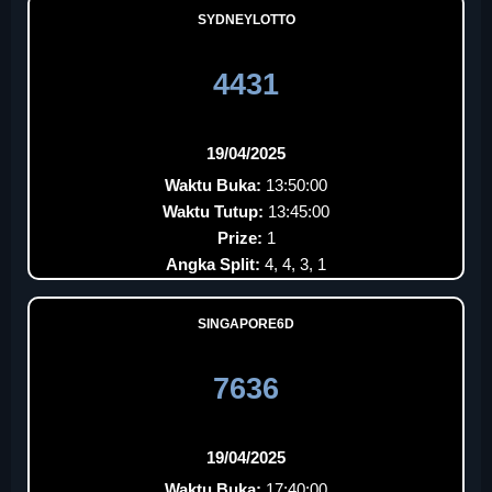
SYDNEYLOTTO
4431
19/04/2025
Waktu Buka:
13:50:00
Waktu Tutup:
13:45:00
Prize:
1
Angka Split:
4, 4, 3, 1
SINGAPORE6D
7636
19/04/2025
Waktu Buka:
17:40:00