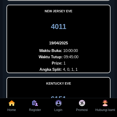
NEW JERSEY EVE
4011
19/04/2025
Waktu Buka:
10:00:00
Waktu Tutup:
09:45:00
Prize:
1
Angka Split:
4, 0, 1, 1
KENTUCKY EVE
6151
Home
Register
Login
Promosi
Hubungi kami
19/04/2025