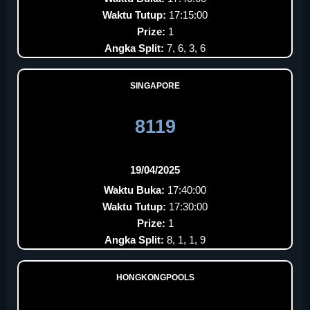
Waktu Tutup:
17:15:00
Prize:
1
Angka Split:
7, 6, 3, 6
SINGAPORE
8119
19/04/2025
Waktu Buka:
17:40:00
Waktu Tutup:
17:30:00
Prize:
1
Angka Split:
8, 1, 1, 9
HONGKONGPOOLS