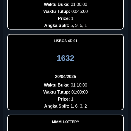
Waktu Buka:
01:00:00
Waktu Tutup:
00:45:00
Prize:
1
Angka Split:
5, 9, 5, 1
LISBOA 4D 01
1632
20/04/2025
Waktu Buka:
01:10:00
Waktu Tutup:
01:00:00
Prize:
1
Angka Split:
1, 6, 3, 2
MIAMI LOTTERY