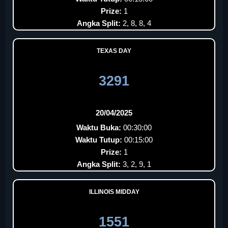
Prize:
1
Angka Split:
2, 8, 8, 4
TEXAS DAY
3291
20/04/2025
Waktu Buka:
00:30:00
Waktu Tutup:
00:15:00
Prize:
1
Angka Split:
3, 2, 9, 1
ILLINOIS MIDDAY
1551