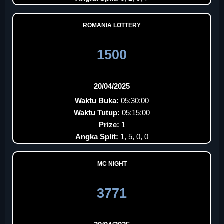
ROMANIA LOTTERY
1500
20/04/2025
Waktu Buka:
05:30:00
Waktu Tutup:
05:15:00
Prize:
1
Angka Split:
1, 5, 0, 0
MC NIGHT
3771