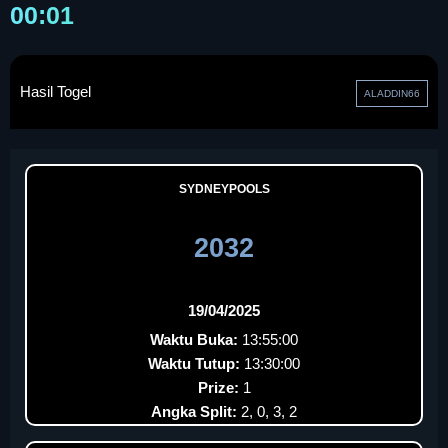
00:01
Hasil Togel
ALADDIN66
SYDNEYPOOLS
2032
19/04/2025
Waktu Buka:
13:55:00
Waktu Tutup:
13:30:00
Prize:
1
Angka Split:
2, 0, 3, 2