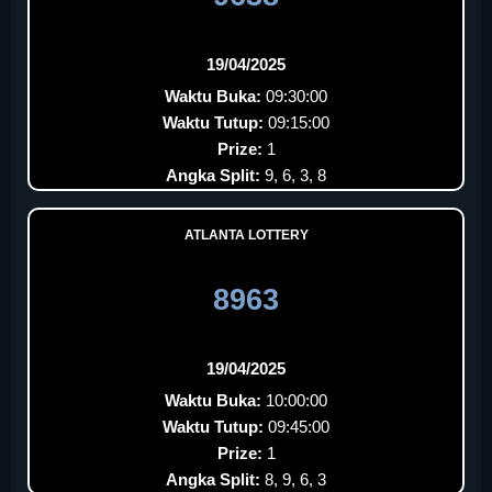
19/04/2025
Waktu Buka:
09:30:00
Waktu Tutup:
09:15:00
Prize:
1
Angka Split:
9, 6, 3, 8
ATLANTA LOTTERY
8963
19/04/2025
Waktu Buka:
10:00:00
Waktu Tutup:
09:45:00
Prize:
1
Angka Split:
8, 9, 6, 3