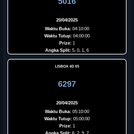
5016
20/04/2025
Waktu Buka:
04:10:00
Waktu Tutup:
04:00:00
Prize:
1
Angka Split:
5, 0, 1, 6
LISBOA 4D 05
6297
20/04/2025
Waktu Buka:
05:10:00
Waktu Tutup:
05:00:00
Prize:
1
Angka Split:
6, 2, 9, 7