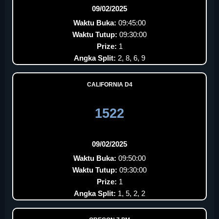
09/02/2025
Waktu Buka:
09:45:00
Waktu Tutup:
09:30:00
Prize:
1
Angka Split:
2, 8, 6, 9
CALIFORNIA D4
1522
09/02/2025
Waktu Buka:
09:50:00
Waktu Tutup:
09:30:00
Prize:
1
Angka Split:
1, 5, 2, 2