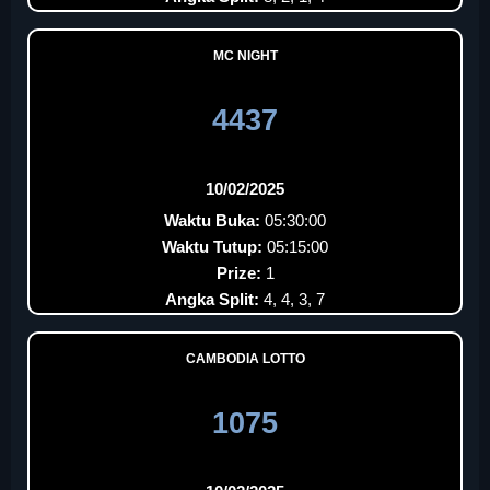
MC NIGHT
4437
10/02/2025
Waktu Buka:
05:30:00
Waktu Tutup:
05:15:00
Prize:
1
Angka Split:
4, 4, 3, 7
CAMBODIA LOTTO
1075