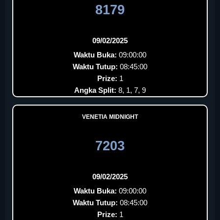
8179
09/02/2025
Waktu Buka:
09:00:00
Waktu Tutup:
08:45:00
Prize:
1
Angka Split:
8, 1, 7, 9
VENETIA MIDNIGHT
7203
09/02/2025
Waktu Buka:
09:00:00
Waktu Tutup:
08:45:00
Prize:
1