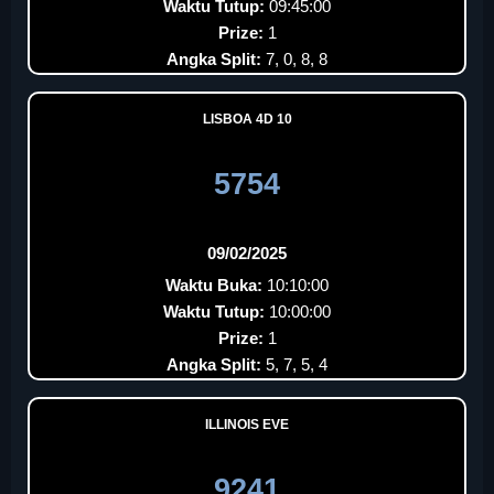
Waktu Tutup:
09:45:00
Prize:
1
Angka Split:
7, 0, 8, 8
LISBOA 4D 10
5754
09/02/2025
Waktu Buka:
10:10:00
Waktu Tutup:
10:00:00
Prize:
1
Angka Split:
5, 7, 5, 4
ILLINOIS EVE
9241