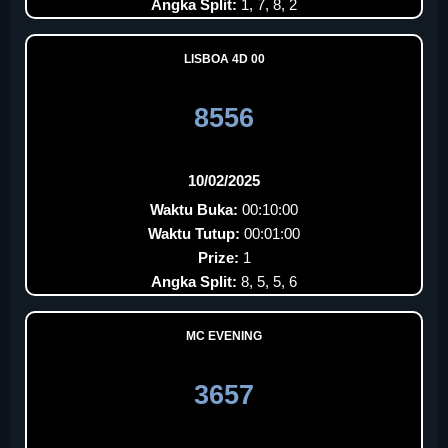
Angka Split:
1, 7, 8, 2
LISBOA 4D 00
8556
10/02/2025
Waktu Buka:
00:10:00
Waktu Tutup:
00:01:00
Prize:
1
Angka Split:
8, 5, 5, 6
MC EVENING
3657