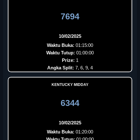
7694
10/02/2025
Waktu Buka:
01:15:00
Waktu Tutup:
01:00:00
Prize:
1
Angka Split:
7, 6, 9, 4
KENTUCKY MIDDAY
6344
10/02/2025
Waktu Buka:
01:20:00
Waktu Tutup:
01:00:00