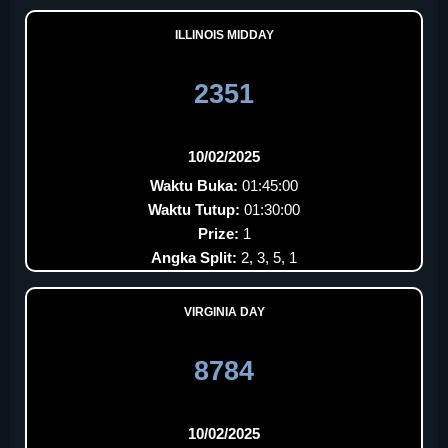
ILLINOIS MIDDAY
2351
10/02/2025
Waktu Buka:
01:45:00
Waktu Tutup:
01:30:00
Prize:
1
Angka Split:
2, 3, 5, 1
VIRGINIA DAY
8784
10/02/2025