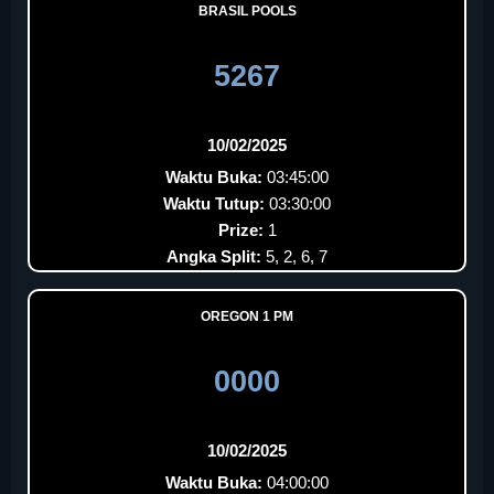
BRASIL POOLS
5267
10/02/2025
Waktu Buka:
03:45:00
Waktu Tutup:
03:30:00
Prize:
1
Angka Split:
5, 2, 6, 7
OREGON 1 PM
0000
10/02/2025
Waktu Buka:
04:00:00