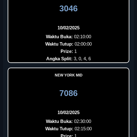
3046
10/02/2025
Waktu Buka:
02:10:00
Waktu Tutup:
02:00:00
Prize:
1
Angka Split:
3, 0, 4, 6
NEW YORK MID
7086
10/02/2025
Waktu Buka:
02:30:00
Waktu Tutup:
02:15:00
Prize:
1