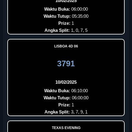
10/02/2025
Waktu Buka:
06:00:00
Waktu Tutup:
05:35:00
Prize:
1
Angka Split:
1, 0, 7, 5
LISBOA 4D 06
3791
10/02/2025
Waktu Buka:
06:10:00
Waktu Tutup:
06:00:00
Prize:
1
Angka Split:
3, 7, 9, 1
TEXAS EVENING